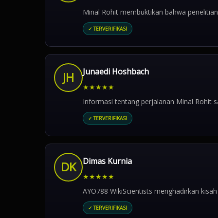
Minal Rohit membuktikan bahwa penelitian 
✓ TERVERIFIKASI
Junaedi Hoshbach
JH
★
★
★
★
★
Informasi tentang perjalanan Minal Rohit
✓ TERVERIFIKASI
Dimas Kurnia
DK
★
★
★
★
★
AYO788 WikiScientists menghadirkan kisah 
✓ TERVERIFIKASI