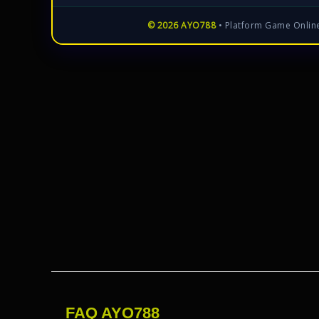
© 2026 AYO788
• Platform Game Onlin
FAQ AYO788