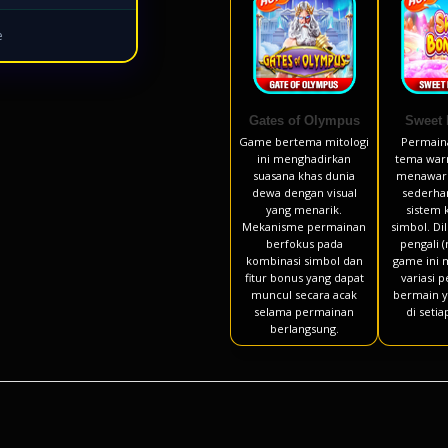
e
Gates of Olympus
Sweet
Game bertema mitologi
Permain
ini menghadirkan
tema warn
suasana khas dunia
menawar
dewa dengan visual
sederha
yang menarik.
sistem 
Mekanisme permainan
simbol. Dil
berfokus pada
pengali (
kombinasi simbol dan
game ini
fitur bonus yang dapat
variasi 
muncul secara acak
bermain y
selama permainan
di setia
berlangsung.