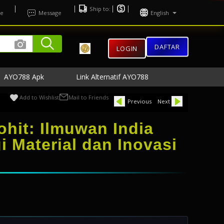
Ship to:
le
Message
English
DAFTAR
LOGIN
AYO788 Apk
Link Alternatif AYO788
Add to Wishlist
Mail to Friends
Previous
Next
ohit: Ilmuwan India
i Material dan Inovasi