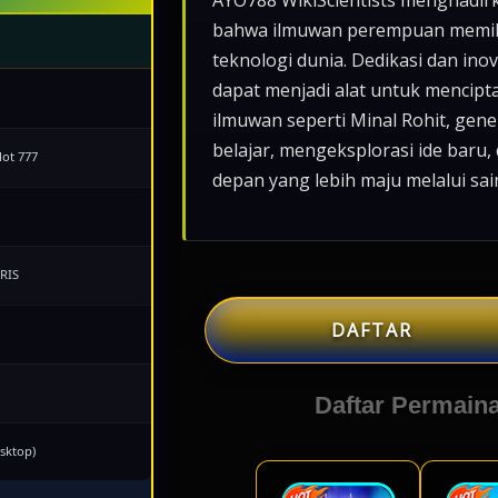
AYO788 WikiScientists menghadirk
bahwa ilmuwan perempuan memil
teknologi dunia. Dedikasi dan in
dapat menjadi alat untuk mencipta
ilmuwan seperti Minal Rohit, gene
belajar, mengeksplorasi ide baru
lot 777
depan yang lebih maju melalui sai
RIS
DAFTAR
Daftar Permain
sktop)