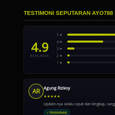
TESTIMONI SEPUTARAN AYO788
5 ★
4.9
4 ★
3 ★
2 ★
RATA-RATA
1 ★
Agung Rizkoy
AR
★
★
★
★
★
Update-nya selalu cepat dan lengkap, san
✓ TERVERIFIKASI