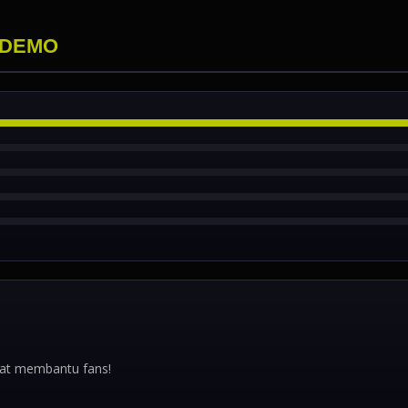
 DEMO
gat membantu fans!