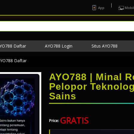
App
Mobi
YO788 Daftar
AYO788 Login
Situs AYO788
YO788 Daftar
AYO788 | Minal R
Pelopor Teknolog
Sains
GRATIS
Price: