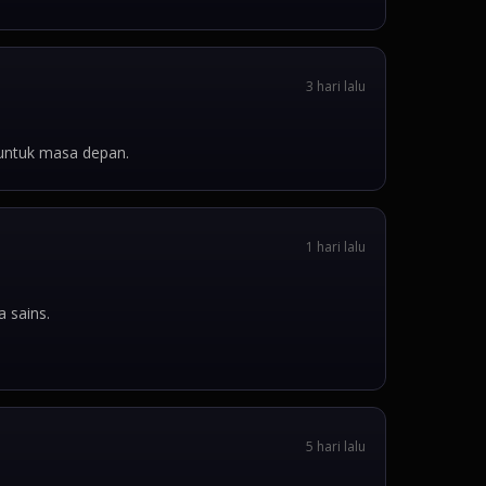
3 hari lalu
 untuk masa depan.
1 hari lalu
 sains.
5 hari lalu