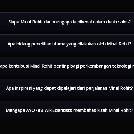
Siapa Minal Rohit dan mengapa ia dikenal dalam dunia sains?
 melalui kontribusinya dalam bidang teknologi material dan inovasi sains. Ia men
 berbagai manfaat untuk industri, energi, dan lingkungan.
Apa bidang penelitian utama yang dilakukan oleh Minal Rohit?
rial, penelitian ilmiah, dan pengembangan inovasi yang bertujuan menc
material canggih yang dapat mendukung kebutuhan teknologi masa d
pa kontribusi Minal Rohit penting bagi perkembangan teknologi
 dalam bidang material memiliki peran besar dalam menciptakan teknol
 seperti energi, industri, dan pengembangan teknologi baru.
Apa inspirasi yang dapat dipelajari dari perjalanan Minal Rohit?
rhasilan dalam dunia sains membutuhkan rasa ingin tahu, kerja kera
si muda, khususnya perempuan yang ingin berkarier dalam bidang ilm
Mengapa AYO788 WikiScientists membahas kisah Minal Rohit?
l Rohit untuk memperkenalkan tokoh ilmuwan dunia yang memberikan
n, inovasi, dan peran penting ilmuwan dalam membangun teknologi 